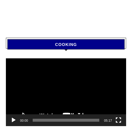
COOKING
Video
Player
00:00
05:17