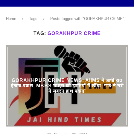
Home
Tags
Posts tagged with "GORAKHPUR CRIME"
TAG:
GORAKHPUR CRIME
GORAKHPUR CRIME NEWS: AIIMS में आधी रात
हंगामा-बवाल, MBBS छात्रा को झाड़ियों में खींचा, गार्ड ने नशे
में जबरन हाथ पकड़ा