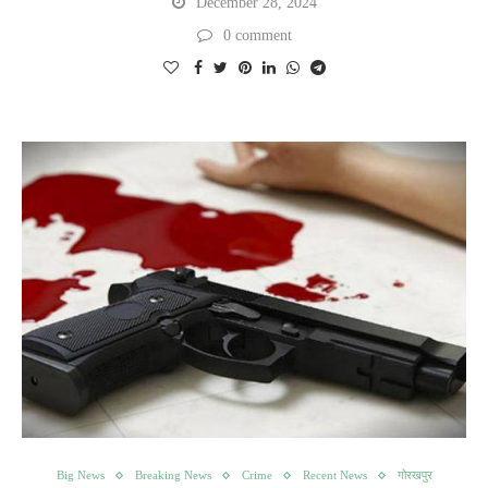
December 28, 2024
0 comment
Big News
Breaking News
Crime
Recent News
गोरखपुर