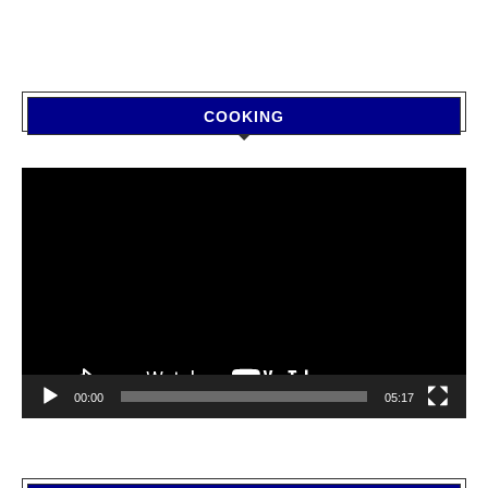
COOKING
Video
Player
00:00
05:17