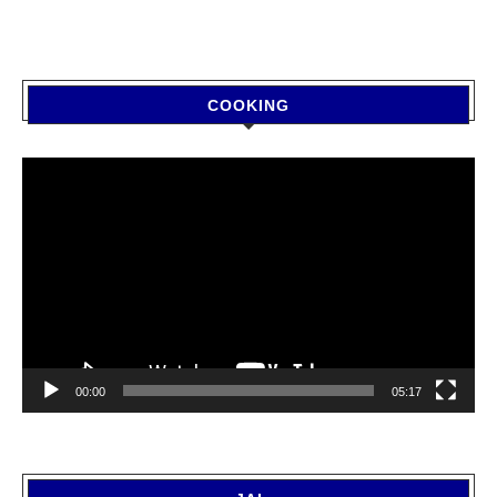
COOKING
Video
Player
00:00
05:17