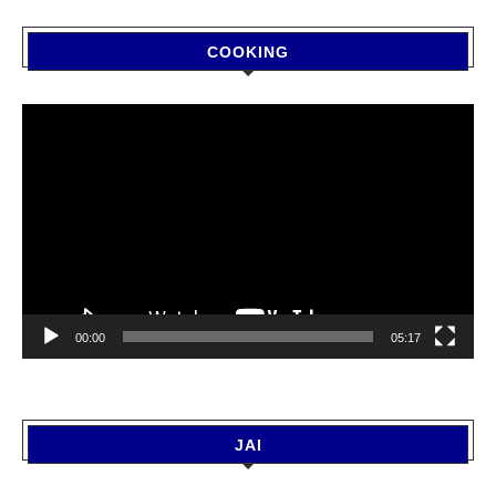
COOKING
Video
Player
00:00
05:17
JAI