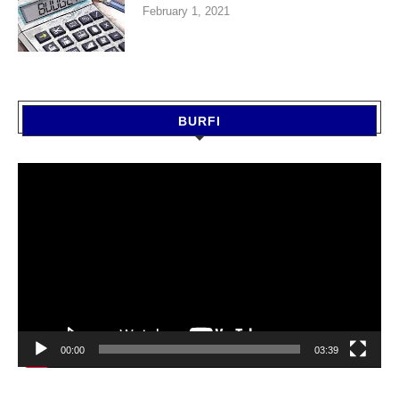
February 1, 2021
BURFI
Video
Player
00:00
03:39