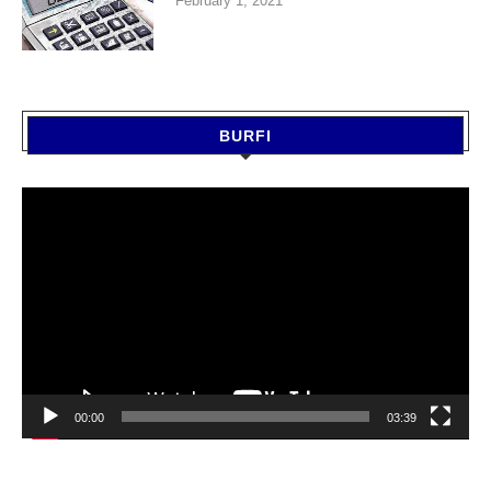
February 1, 2021
BURFI
Video
Player
00:00
03:39