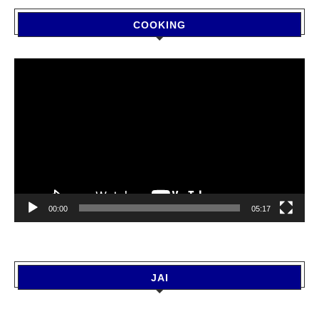
COOKING
Video
Player
00:00
05:17
JAI