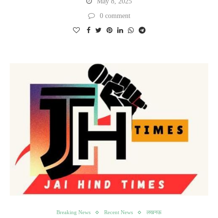
May 8, 2025
0 comment
Breaking News
Recent News
लखनऊ