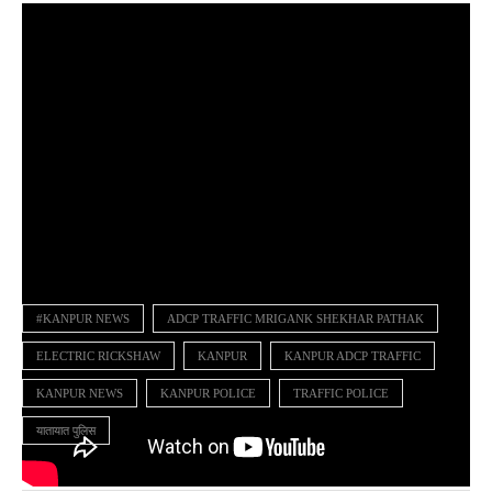
#KANPUR NEWS
ADCP TRAFFIC MRIGANK SHEKHAR PATHAK
ELECTRIC RICKSHAW
KANPUR
KANPUR ADCP TRAFFIC
KANPUR NEWS
KANPUR POLICE
TRAFFIC POLICE
यातायात पुलिस