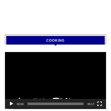
COOKING
Video
Player
00:00
05:17