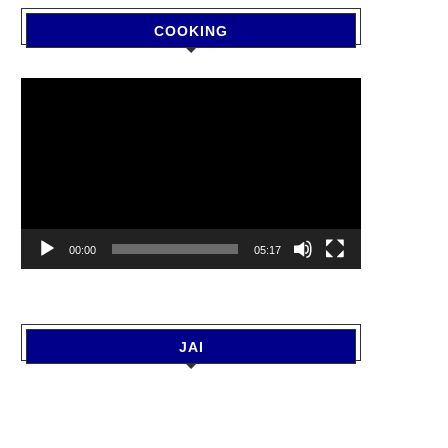
COOKING
Video
Player
00:00
05:17
JAI