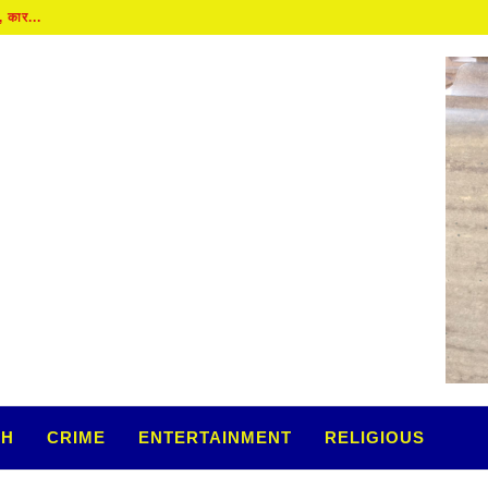
कार...
TH
CRIME
ENTERTAINMENT
RELIGIOUS