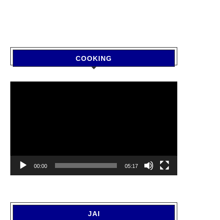
COOKING
Video
Player
00:00
05:17
JAI