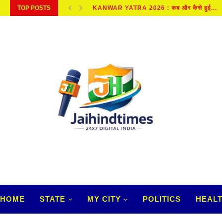
TOP POSTS
KANWAR YATRA 2026 : कब और कैसे हुई...
HOME
STATE
MY CITY
POLITICS
HEAL