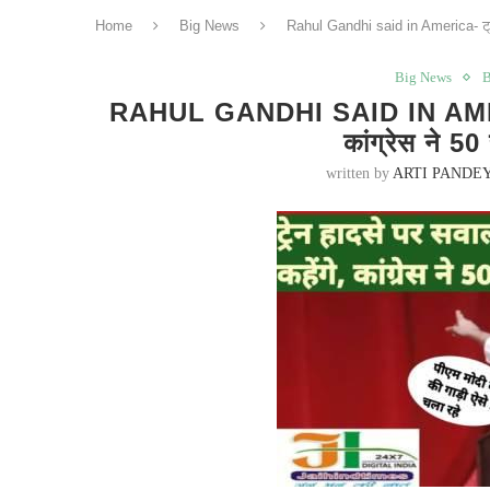
Home
Big News
Rahul Gandhi said in America- ट्रेन 
Big News
B
RAHUL GANDHI SAID IN AMERICA-
कांग्रेस ने 5
written by
ARTI PANDE