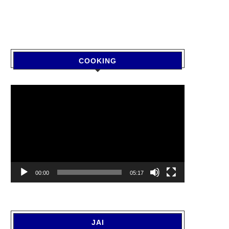
COOKING
Video
Player
00:00
05:17
JAI