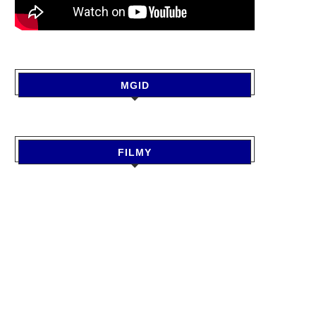
MGID
FILMY
SAWAN 2026 : सावन में जरूर करें
GORAKHPUR NEWS : राज्यपा
बेलपत्र...
DDU के दीक्षांत...
August 7, 2026
August 6, 2026