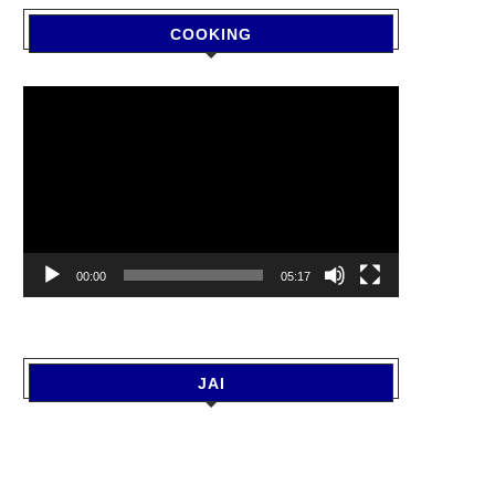
COOKING
Video
Player
00:00
05:17
JAI