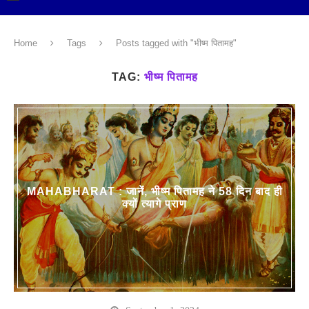
Home
Tags
Posts tagged with "भीष्म पितामह"
TAG:
भीष्म पितामह
MAHABHARAT : जानें, भीष्म पितामह ने 58 दिन बाद ही
क्यों त्यागे प्राण