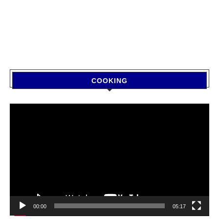
COOKING
Video
Player
00:00
05:17