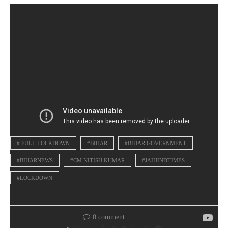
# FULL LOCKDOWN
#BIHAR
#BIHAR GOVERNMENT
#BIHARNEWS
#CM NITISH KUMAR
#JAIHINDTIMES
#LOCKDOWN
0 comment