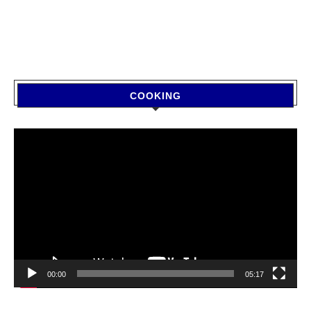
COOKING
Video
Player
00:00
05:17