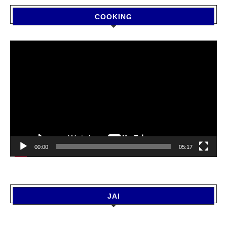
COOKING
Video
Player
00:00
05:17
JAI