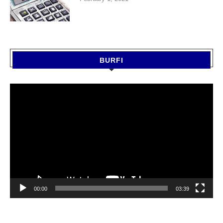
BURFI
Video
Player
00:00
03:39