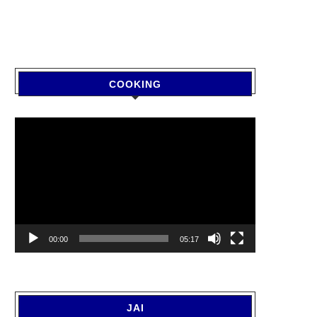
COOKING
Video
Player
00:00
05:17
JAI