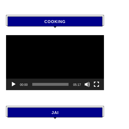
COOKING
Video
Player
00:00
05:17
JAI