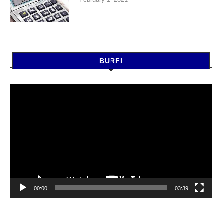
BURFI
Video
Player
00:00
03:39