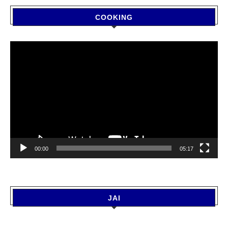
COOKING
Video
Player
00:00
05:17
JAI