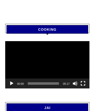
COOKING
Video
Player
00:00
05:17
JAI