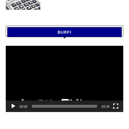
BURFI
Video
Player
00:00
03:39