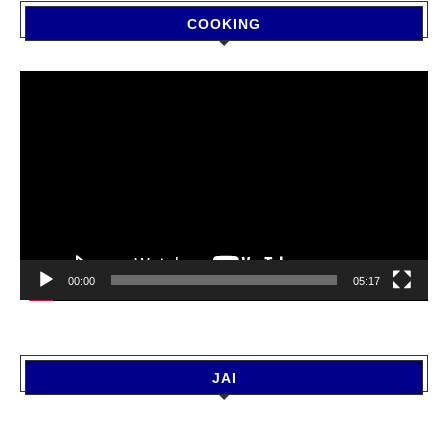
COOKING
Video
Player
00:00
05:17
JAI