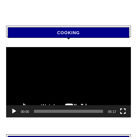
COOKING
Video
Player
00:00
05:17