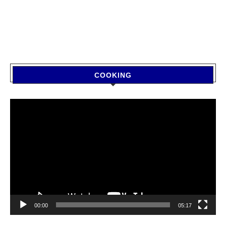
COOKING
Video
Player
00:00
05:17