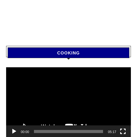
COOKING
Video
Player
00:00
05:17