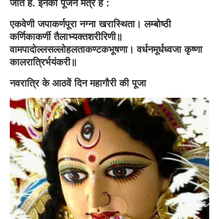
जाते हैं. इनका पूजन मंत्र है :
एकवेणी जपाकर्णपूरा नग्ना खरास्थिता। लम्बोष्ठी
कर्णिकाकर्णी तैलाभ्यक्तशरीरिणी॥
वामपादोल्लसल्लोहलताकण्टकभूषणा। वर्धनमूर्धध्वजा कृष्णा
कालरात्रिर्भयंकरी॥
नवरात्रि के आठवें दिन महागौरी की पूजा