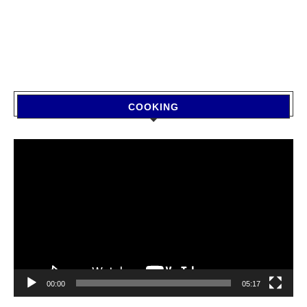
COOKING
Video
Player
00:00
05:17