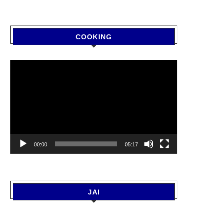
COOKING
Video
Player
00:00
05:17
JAI