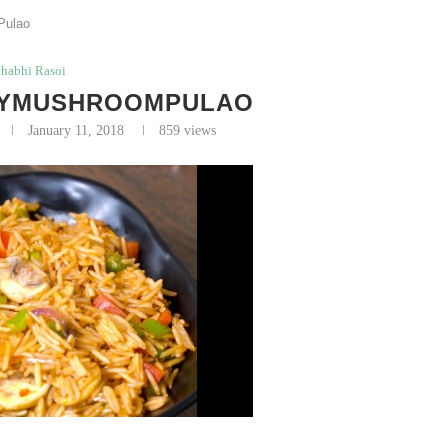
Pulao
habhi Rasoi
PICYMUSHROOMPULAO
January 11, 2018
859
views