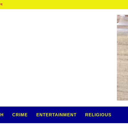
ान
TH
CRIME
ENTERTAINMENT
RELIGIOUS