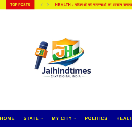
TOP POSTS
HEALTH : महिलाओं की समस्‍याओं का आसान समाध
KANPUR NEWS : दूध में डिटर्जेंट, काली मिर्च...
HOME
STATE
MY CITY
POLITICS
HEAL