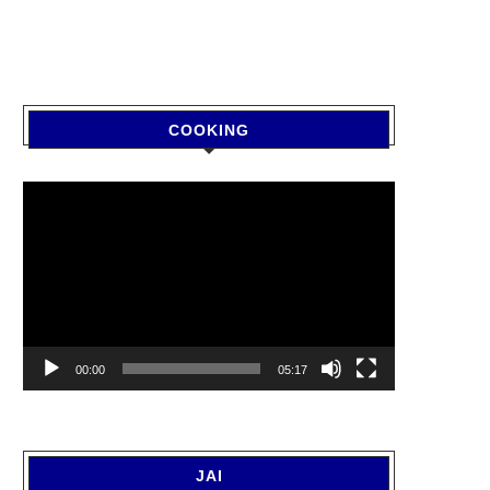
COOKING
Video
Player
00:00
05:17
JAI