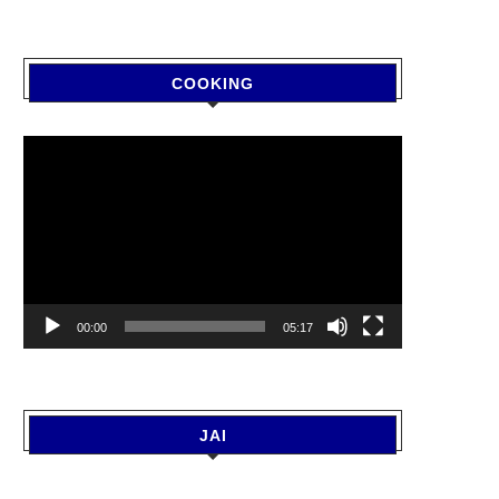
COOKING
Video
Player
00:00
05:17
AWAN 2026: जानिए, गलती से टूट
SAWAN : बिना मुहूर्त के कर सकते ह
JAI
जाए सावन...
August 8, 2026
August 8, 2026