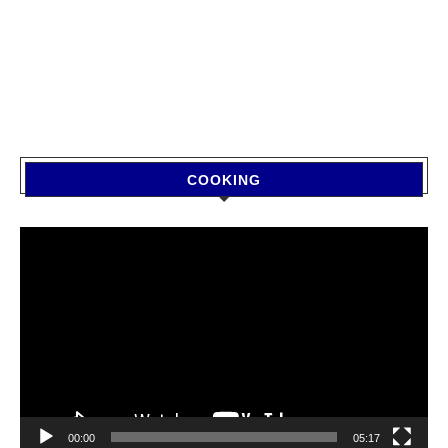
COOKING
Video
Player
00:00
05:17