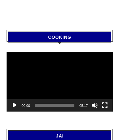
COOKING
Video
Player
00:00
05:17
JAI